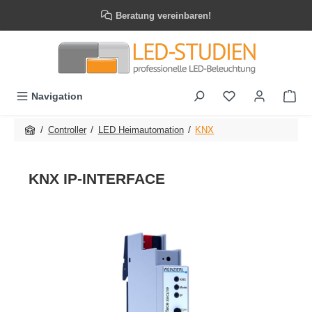
Zum Hauptinhalt springen
Beratung vereinbaren!
Navigation
/
/
/
Controller
LED Heimautomation
KNX
KNX IP-INTERFACE
Bildergalerie überspringen